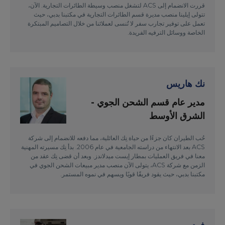
قررت الانضمام إلى ACS لتشغل منصب وسيطة الطائرات التجارية. الآن،
تتولى إيلينا منصب مديرة قسم الطائرات التجارية في مكتبنا بدبي، حيث
تعمل على توفير تجارب سفر لا تُنسى لعملائنا من خلال التصاميم المبتكرة
الخاصة ووسائل الترفيه الفريدة.
نك هاريس
مدير عام قسم الشحن الجوي -
الشرق الأوسط
حُب الطيران كان جزءًا من حياة نِك العائلية، مما دفعه للانضمام إلى شركة
ACS بعد الانتهاء من دراسته الجامعية في عام 2006. بدأ نِك مسيرته المهنية
معنا في فريق العمليات بمطار إيست ميدلاندز. وبعد أن قضى نِك عقد من
الزمن مع شركة ACS، يتولى الآن منصب مدير مبيعات الشحن الجوي في
مكتبنا بدبي، حيث يقود فريقًا قويًا ويسهم في نموه المستمر.