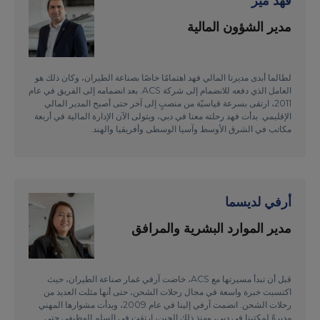
فهد مير
مدير الشؤون المالية
لطالما أبدى مديرنا المالي فهد اهتمامًا خاصًا بصناعة الطيران، وكان ذلك هو
العامل الذي دفعه للانضمام إلى شركة ACS. بعد انضمامه إلى الفريق في عام
2011، ارتقى بسرعة قياسيّة من منصبٍ إلى آخر حتى أصبح المدير المالي
الإقليمي. بدأت فهد رحلته معنا في دبي، ويتولى الآن الإدارة المالية في أربعة
مكاتب في الشرق الأوسط وآسيا الوسطى وأفريقيا والهند.
أرفي لديسما
مدير الموارد البشرية والمرافق
قبل أن تبدأ مسيرتها مع ACS، خاضت آرفي غمار صناعة الطيران، حيث
اكتسبت خبرة واسعة في مجال رحلات الشحن، حتى أنها مثلت العديد من
رحلات الشحن. انضمت آرفي إلينا في عام 2009، وبدأت مشوارها المهني
مديرةً لمكتبنا في دبي، ومنذ ذلك الحين، ارتقت في السلم الوظيفي حتى