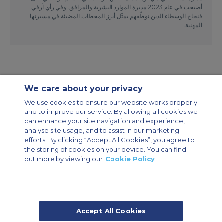
أصبحت في عام 2023 مديرة الموارد البشرية والمرافق. وفي رأي آرفي
فنجاح الوسطاء الذين توظّفهم يمثّل أبرز المحطات المضيئة في مسيرتها
المهنية.
We care about your privacy
We use cookies to ensure our website works properly
and to improve our service. By allowing all cookies we
مواقع ACS
خريطة الموقع
عن الشركة
اتصل بنا
can enhance your site navigation and experience,
سياسة سجل التصفّح
سياسة الخصوصية
analyse site usage, and to assist in our marketing
دليل الطائرة
تأجير طائرات الشحن
المجموعة الميثاق
efforts. By clicking “Accept All Cookies”, you agree to
الطائرات المؤجرة الخاصة
the storing of cookies on your device. You can find
out more by viewing our
Cookie Policy
Private Charter App
Accept All Cookies