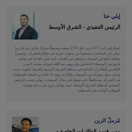
إيلي حنا
الرئيس التنفيذي - الشرق الأوسط
انضمَّ إيلي إلى ACS دبي عام 2010 بصفته وسيطًا متدرّبًا، ولكن سرعان ما
ترقى في المناصب مستفيداً من سنوات خبرته في قطاع الطيران، ومتميزاً
بفطنة بالغةٍ في المبيعات وشغفٍ في القيادة. أثبت إيلي كفاءته في توجيه
فريق من الوسطاء الناجحين وتدريبهم، مما أهّله ليتولى منصب المدير
الإقليمي للطائرات الخاصة في منطقة الشرق الأوسط وأفريقيا والهند، حيث
واصل صقل مهاراته في المبيعات والإدارة. وبعد 14 عامًا من العطاء المتواصل
في الشركة، ومحافظًا على تفوقه في مجال المبيعات، تولي منصب الرئيس
التنفيذي لمنطقة الشرق الأوسط، حيث يواصل دوره في رعاية وتوجيه
المواهب الواعدة في المنطقة.
مُزملْ الزين
مدير قسم الطائرات الخاصة -