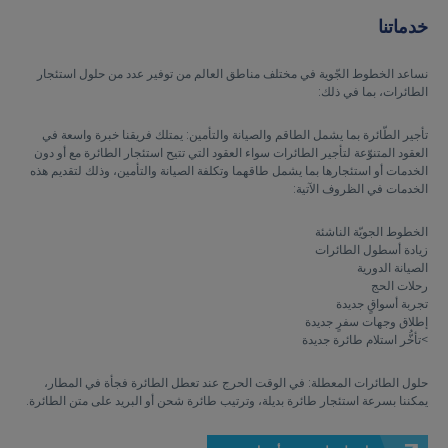
خدماتنا
نساعد الخطوط الجّوية في مختلف مناطق العالم من توفير عدد من حلول استئجار
الطائرات، بما في ذلك:
تأجير الطّائرة بما يشمل الطاقم والصيانة والتأمين: يمتلك فريقنا خبرة واسعة في
العقود المتنوّعة لتأجير الطائرات سواء العقود التي تتيح استئجار الطائرة مع أو دون
الخدمات أو استئجارها بما يشمل طاقهما وتكلفة الصيانة والتأمين، وذلك لتقديم هذه
الخدمات في الظروف الآتية:
الخطوط الجويّة الناشئة
زيادة أسطول الطائرات
الصيانة الدورية
رحلات الحج
تجربة أسواقٍ جديدة
إطلاق وجهات سفرٍ جديدة
>تأخُّر استلام طائرة جديدة
حلول الطائرات المعطلة: في الوقت الحرج عند تعطل الطائرة فجأة في المطار،
يمكننا بسرعة استئجار طائرة بديلة، وترتيب طائرة شحن أو البريد على متن الطائرة.