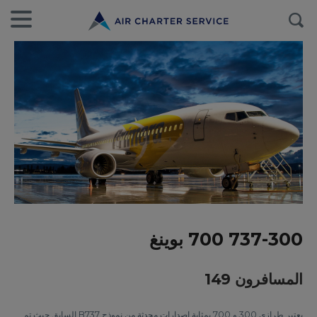
737-300 700 بوينغ
المسافرون 149
يعتبر طرازي 300 و 700 بمثابة إصدارات محدثة من نموذج B737 السابق حيث تم