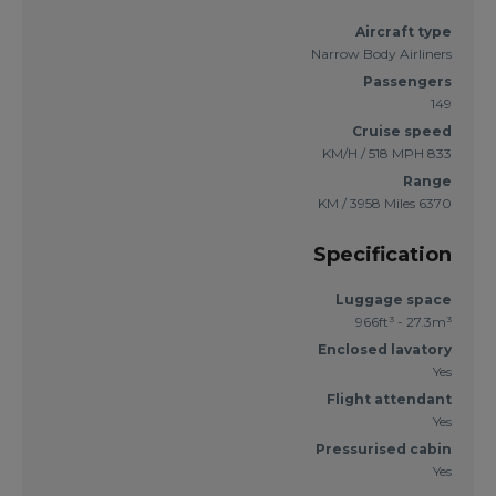
Aircraft type
Narrow Body Airliners
Passengers
149
Cruise speed
833 KM/H / 518 MPH
Range
6370 KM / 3958 Miles
Specification
Luggage space
966ft³ - 27.3m³
Enclosed lavatory
Yes
Flight attendant
Yes
Pressurised cabin
Yes