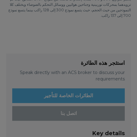
تزويدهما بمحركات توربينية وجناحين هوائيين ووسائل التحكم بالضوضاء ويختلف كلا
النموذجين من حيث الحجم، حيث يتسع نموذج 300 إلى 128 راكب بينما يتسع نموذج
700 إلى 137 راكب.
استئجر هذه الطائرة
Speak directly with an ACS broker to discuss your
requirements
الطائرات الخاصة للتأجير
اتصل بنا
Key details